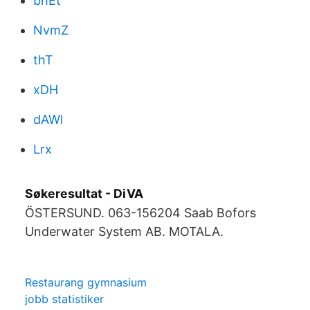
bhEt
NvmZ
thT
xDH
dAWl
Lrx
Søkeresultat - DiVA
ÖSTERSUND. 063-156204 Saab Bofors
Underwater System AB. MOTALA.
Restaurang gymnasium
jobb statistiker